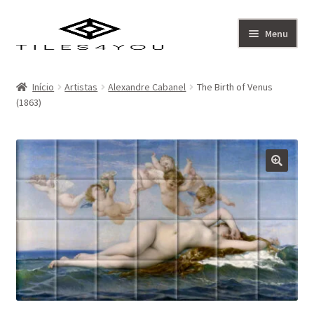
Ir
Saltar
Menu
para
para
a
o
Artistas
navegação
conteúdo
Início
Artistas
Alexandre Cabanel
The Birth of Venus
(1863)
Coleção
Sobre
Contacto