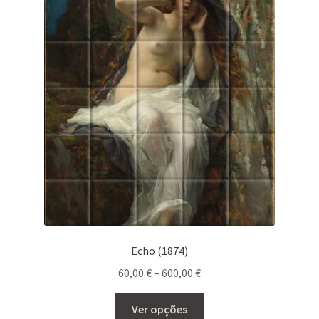
The
options
may
be
chosen
on
the
product
page
Echo (1874)
Price
60,00
€
–
600,00
€
range:
This
60,00 €
Ver opções
product