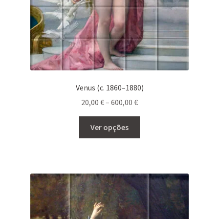
Venus (c. 1860–1880)
Price
20,00
€
–
600,00
€
range:
This
20,00 €
Ver opções
product
through
has
600,00 €
multiple
variants.
The
options
may