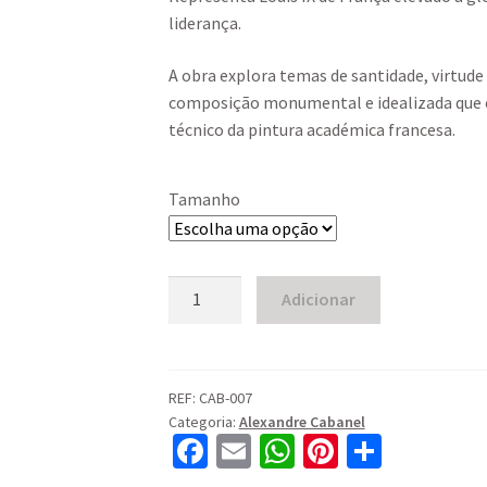
40,00 €
liderança.
through
A obra explora temas de santidade, virtude 
90,00 €
composição monumental e idealizada que 
técnico da pintura académica francesa.
Tamanho
Quantidade
Adicionar
de
The
Glorification
of
REF:
CAB-007
Categoria:
Alexandre Cabanel
St.
Fa
E
W
Pi
S
Louis
ce
m
h
nt
h
(c.