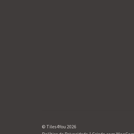
© Tiles4You 2026
Política de Privacidade
Criado com WooCo