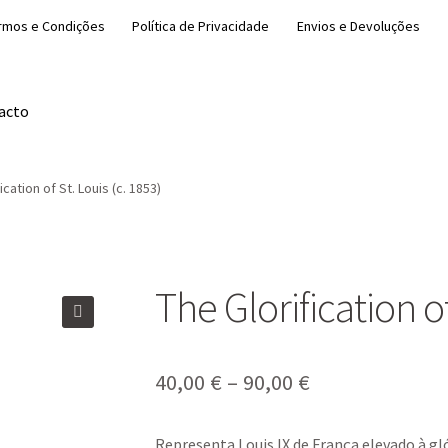
rmos e Condições
Política de Privacidade
Envios e Devoluções
acto
ication of St. Louis (c. 1853)
The Glorification of
🔍
Price
40,00
€
–
90,00
€
range:
Representa
Louis IX de França
elevado à gló