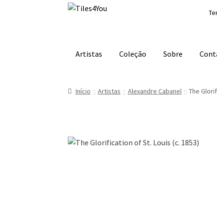
Ir
Saltar
Te
para
para
a
o
navegação
conteúdo
Artistas
Coleção
Sobre
Cont
Início
Artistas
Alexandre Cabanel
The Glorif