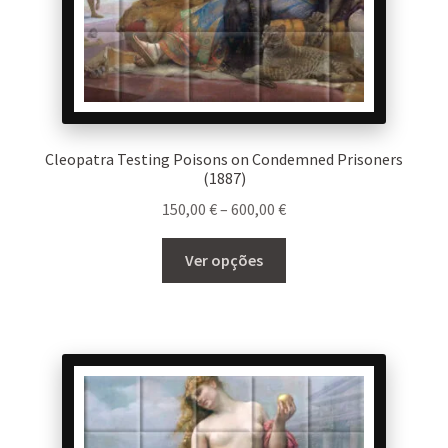
Cleopatra Testing Poisons on Condemned Prisoners
(1887)
Price
150,00
€
–
600,00
€
range:
This
150,00 €
Ver opções
product
through
has
600,00 €
multiple
variants.
The
options
may