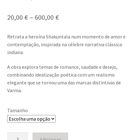
Price
20,00
€
–
600,00
€
range:
Retrata a heroína
Shakuntala
num momento de amor e
20,00 €
contemplação, inspirada na célebre narrativa clássica
through
indiana.
600,00 €
A obra explora temas de romance, saudade e desejo,
combinando idealização poética com um realismo
elegante que se tornou uma das marcas distintivas de
Varma.
Tamanho
Quantidade
Adicionar