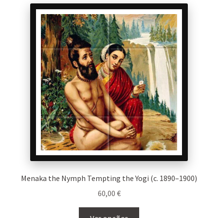
variants.
The
options
may
be
chosen
on
the
product
page
Menaka the Nymph Tempting the Yogi (c. 1890–1900)
60,00
€
This
Ver opções