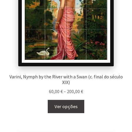
Varini, Nymph by the River with a Swan (c. final do século
XIX)
Price
60,00
€
–
200,00
€
range:
This
60,00 €
Ver opções
product
through
has
200,00 €
multiple