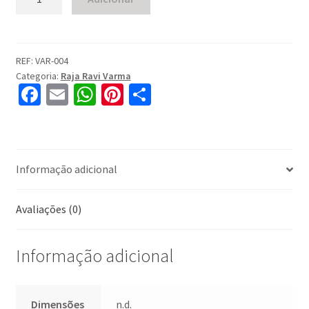
de
Shakuntala
(c.
1870–
REF:
VAR-004
Categoria:
Raja Ravi Varma
1890)
Fa
E
W
Pi
S
ce
m
h
nt
h
b
ai
at
er
ar
o
l
sA
es
e
Informação adicional
o
p
t
k
p
Avaliações (0)
Informação adicional
Dimensões
n.d.