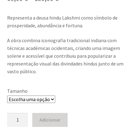
range:
Representa a deusa hindu
Lakshmi
como símbolo de
60,00 €
prosperidade, abundância e fortuna.
through
A obra combina iconografia tradicional indiana com
150,00 €
técnicas académicas ocidentais, criando uma imagem
solene e acessível que contribuiu para popularizar a
representação visual das divindades hindus junto de um
vasto público.
Tamanho
Quantidade
Adicionar
de
Goddess