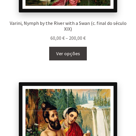
Varini, Nymph by the River with a Swan (c. final do século
XIX)
Price
60,00
€
–
200,00
€
range:
This
60,00 €
Ver opções
product
through
has
200,00 €
multiple
variants.
The
options
may
be
chosen
on
the