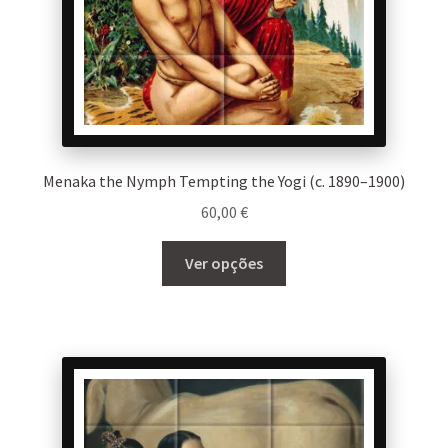
product
page
Menaka the Nymph Tempting the Yogi (c. 1890–1900)
60,00
€
This
Ver opções
product
has
multiple
variants.
The
options
may