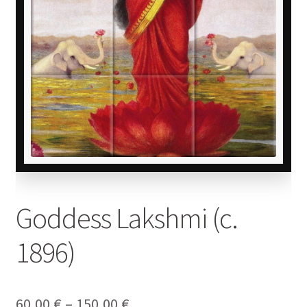
Goddess Lakshmi (c.
1896)
Price
60,00
€
–
150,00
€