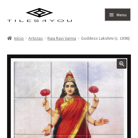
Ir
Saltar
Menu
para
para
a
o
Artistas
navegação
conteúdo
Início
Artistas
Raja Ravi Varma
Goddess Lakshmi (c. 1896)
Coleção
Sobre
Contacto