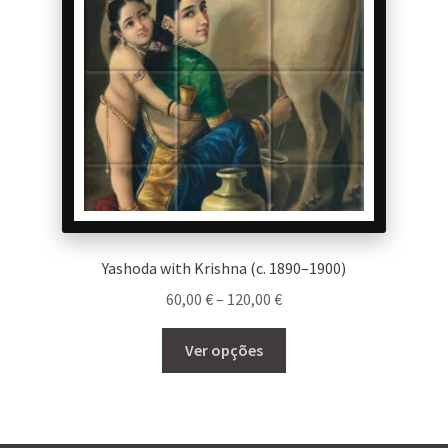
be
chosen
on
the
product
page
Yashoda with Krishna (c. 1890–1900)
Price
60,00
€
–
120,00
€
range:
This
60,00 €
Ver opções
product
through
has
120,00 €
multiple
variants.