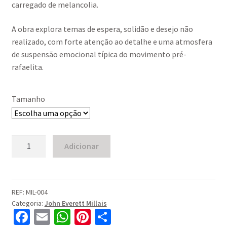
through
carregado de melancolia.
560,00 €
A obra explora temas de espera, solidão e desejo não
realizado, com forte atenção ao detalhe e uma atmosfera
de suspensão emocional típica do movimento pré-
rafaelita.
Tamanho
Quantidade
Adicionar
de
Mariana
(1851)
REF:
MIL-004
Categoria:
John Everett Millais
Fa
E
W
Pi
S