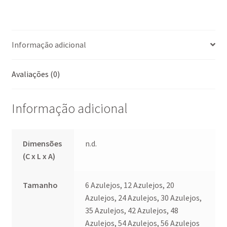
ce
m
h
nt
h
b
ai
at
er
ar
o
l
sA
es
e
Informação adicional
o
p
t
k
p
Avaliações (0)
Informação adicional
Dimensões
n.d.
(C x L x A)
Tamanho
6 Azulejos, 12 Azulejos, 20
Azulejos, 24 Azulejos, 30 Azulejos,
35 Azulejos, 42 Azulejos, 48
Azulejos, 54 Azulejos, 56 Azulejos