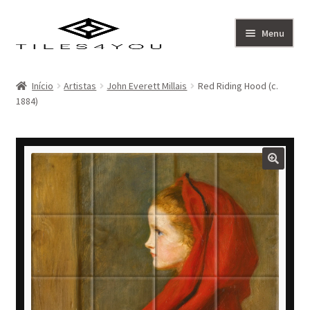
Ir
Saltar
Menu
para
para
a
o
Artistas
navegação
conteúdo
Início
Artistas
John Everett Millais
Red Riding Hood (c.
1884)
Coleção
Sobre
Contacto