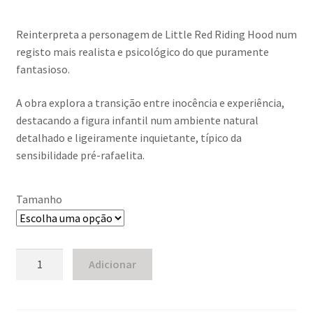
range:
Reinterpreta a personagem de
Little Red Riding Hood
num
60,00 €
registo mais realista e psicológico do que puramente
through
fantasioso.
350,00 €
A obra explora a transição entre inocência e experiência,
destacando a figura infantil num ambiente natural
detalhado e ligeiramente inquietante, típico da
sensibilidade pré-rafaelita.
Tamanho
Quantidade
Adicionar
de
Red
Riding