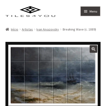
Ir
Saltar
Menu
para
para
a
o
Artistas
navegação
conteúdo
Início
Artistas
Ivan Aivazovsky
Breaking Wave (c. 1889)
Coleção
Sobre
Contacto