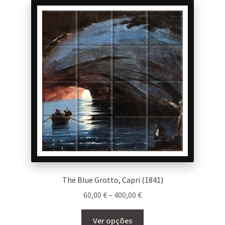
The
options
may
be
chosen
on
the
product
page
The Blue Grotto, Capri (1841)
Price
60,00
€
–
400,00
€
range:
This
60,00 €
Ver opções