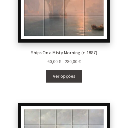
Ships On a Misty Morning (c. 1887)
Price
60,00
€
–
280,00
€
range:
This
60,00 €
Ver opções
product
through
has
280,00 €
multiple
variants.
The
options
may