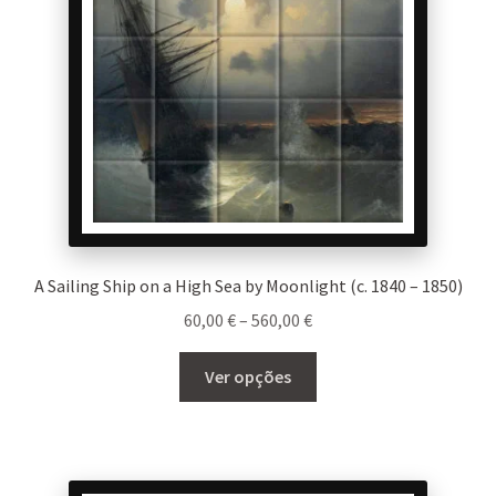
A Sailing Ship on a High Sea by Moonlight (c. 1840 – 1850)
Price
60,00
€
–
560,00
€
range:
This
60,00 €
Ver opções
product
through
has
560,00 €
multiple
variants.