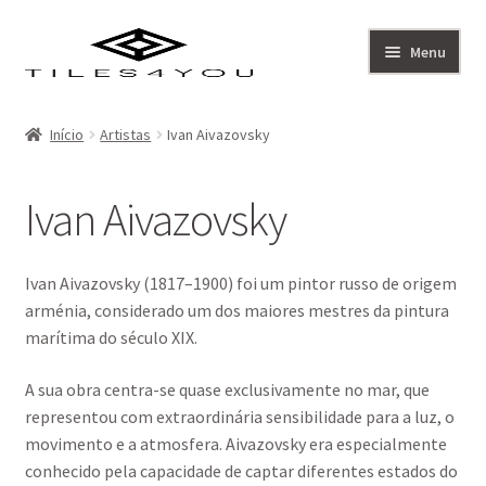
Ir
Saltar
Menu
para
para
a
o
Artistas
navegação
conteúdo
Início
Artistas
Ivan Aivazovsky
Coleção
Ivan Aivazovsky
Sobre
Contacto
Ivan Aivazovsky (1817–1900) foi um pintor russo de origem
arménia, considerado um dos maiores mestres da pintura
marítima do século XIX.
A sua obra centra-se quase exclusivamente no mar, que
representou com extraordinária sensibilidade para a luz, o
movimento e a atmosfera. Aivazovsky era especialmente
conhecido pela capacidade de captar diferentes estados do