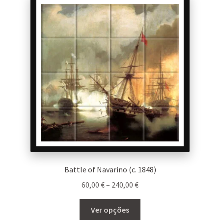
The
options
may
be
chosen
on
the
product
page
Battle of Navarino (c. 1848)
Price
60,00
€
–
240,00
€
range:
This
60,00 €
Ver opções
product