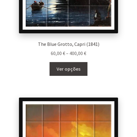
page
The Blue Grotto, Capri (1841)
Price
60,00
€
–
400,00
€
range:
This
60,00 €
Ver opções
product
through
has
400,00 €
multiple
variants.
The
options
may
be
chosen