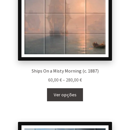
chosen
on
the
product
page
Ships On a Misty Morning (c. 1887)
Price
60,00
€
–
280,00
€
range:
This
60,00 €
Ver opções
product
through
has
280,00 €
multiple
variants.
The