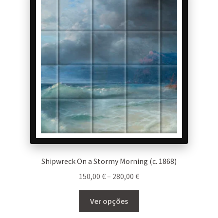
options
may
be
chosen
on
the
product
page
Shipwreck On a Stormy Morning (c. 1868)
Price
150,00
€
–
280,00
€
range:
This
150,00 €
Ver opções
product
through