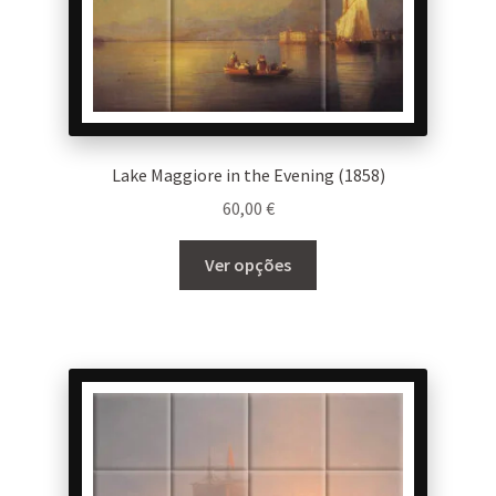
page
Lake Maggiore in the Evening (1858)
60,00
€
This
Ver opções
product
has
multiple
variants.
The
options
may
be