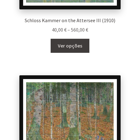
Schloss Kammer on the Attersee III (1910)
Price
40,00
€
–
560,00
€
range:
This
40,00 €
Ver opções
product
through
has
560,00 €
multiple
variants.
The
options
may
be
chosen
on
the
product