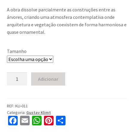
through
A obra dissolve parcialmente as construções entre as
490,00 €
árvores, criando uma atmosfera contemplativa onde
arquitetura e vegetação coexistem de forma harmoniosa e
quase ornamental.
Tamanho
Quantidade
Adicionar
de
Farmhouses
With
Birch
REF:
KLI-011
Categoria:
Gustav Klimt
Trees
Fa
E
W
Pi
S
(1900)
ce
m
h
nt
h