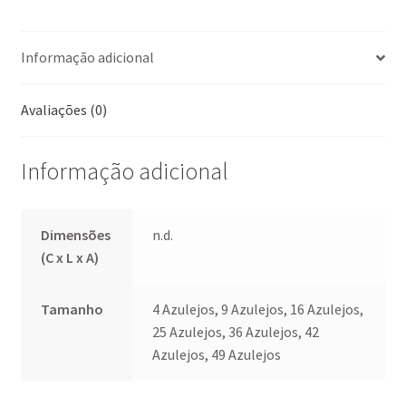
b
ai
at
er
ar
o
l
sA
es
e
Informação adicional
o
p
t
k
p
Avaliações (0)
Informação adicional
Dimensões
n.d.
(C x L x A)
Tamanho
4 Azulejos, 9 Azulejos, 16 Azulejos,
25 Azulejos, 36 Azulejos, 42
Azulejos, 49 Azulejos