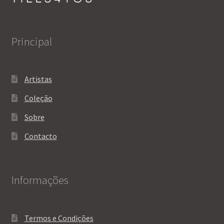
on
the
product
Principal
page
Artistas
Coleção
Sobre
Contacto
Informações
Termos e Condições