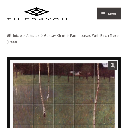
Ir
Saltar
Menu
para
para
a
o
Artistas
navegação
conteúdo
Início
Artistas
Gustav Klimt
Farmhouses With Birch Trees
(1900)
Coleção
Sobre
Contacto