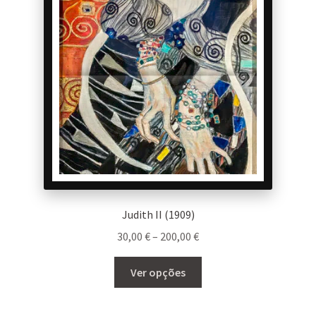
Judith II (1909)
Price
30,00
€
–
200,00
€
range:
This
30,00 €
Ver opções
product
through
has
200,00 €