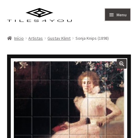
Ir
Saltar
Menu
para
para
a
o
Artistas
navegação
conteúdo
Início
Artistas
Gustav Klimt
Sonja Knips (1898)
Coleção
Sobre
Contacto