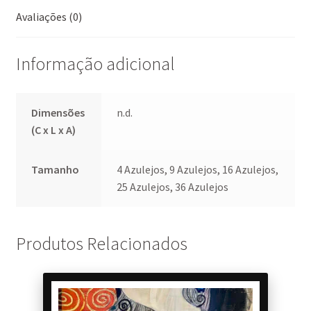
k
p
Avaliações (0)
Informação adicional
Dimensões
n.d.
(C x L x A)
Tamanho
4 Azulejos, 9 Azulejos, 16 Azulejos,
25 Azulejos, 36 Azulejos
Produtos Relacionados