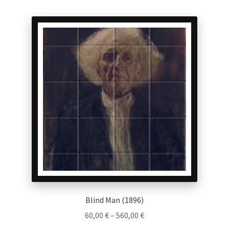
multiple
variants.
The
options
may
be
chosen
on
the
product
page
Blind Man (1896)
Price
60,00
€
–
560,00
€
range: