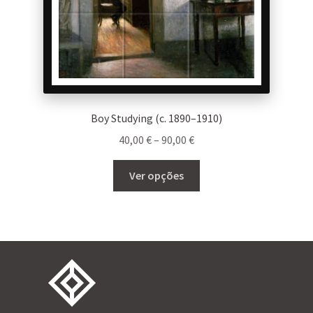
product
page
Boy Studying (c. 1890–1910)
Price
40,00
€
–
90,00
€
range:
This
40,00 €
Ver opções
product
through
has
90,00 €
multiple
variants.
The
options
may
be