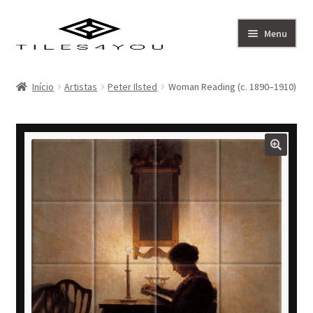
Ir
Saltar
Menu
para
para
a
o
Artistas
navegação
conteúdo
Início
Artistas
Peter Ilsted
Woman Reading (c. 1890–1910)
Coleção
Sobre
Contacto