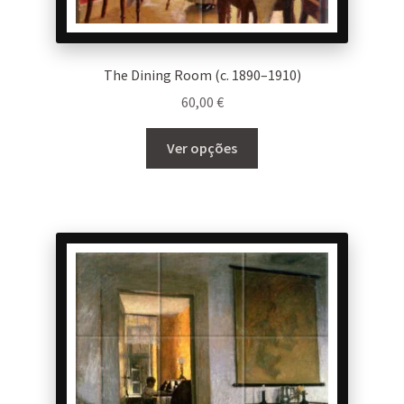
The Dining Room (c. 1890–1910)
60,00
€
This
Ver opções
product
has
multiple
variants.
The
options
may
be
chosen
on
the