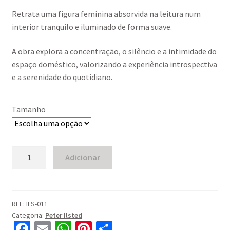
Retrata uma figura feminina absorvida na leitura num
60,00 €
interior tranquilo e iluminado de forma suave.
through
A obra explora a concentração, o silêncio e a intimidade do
200,00 €
espaço doméstico, valorizando a experiência introspectiva
e a serenidade do quotidiano.
Tamanho
Quantidade
Adicionar
de
Woman
Reading
(c.
REF:
ILS-011
Categoria:
Peter Ilsted
1890–
Fa
E
W
Pi
S
1910)