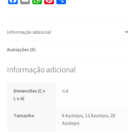
ce
m
h
nt
h
b
ai
at
er
ar
o
l
sA
es
e
Informação adicional
o
p
t
k
p
Avaliações (0)
Informação adicional
Dimensões (C x
n.d.
L x A)
Tamanho
6 Azulejos, 12 Azulejos, 20
Azulejos