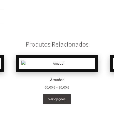
Produtos Relacionados
Amador
Price
60,00
€
–
90,00
€
range:
This
60,00 €
Ver opções
product
through
has
90,00 €
multiple