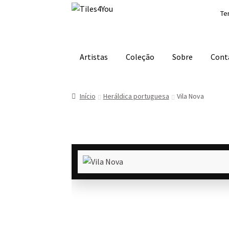
Ir
Saltar
Te
para
para
a
o
navegação
conteúdo
Artistas
Coleção
Sobre
Cont
Início
Heráldica portuguesa
Vila Nova