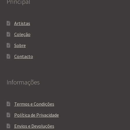
Principal
page
Artistas
Coleção
Sobre
Contacto
Informações
Termos e Condições
Política de Privacidade
Envios e Devoluções