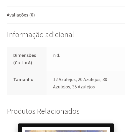
o
p
t
k
p
Avaliações (0)
Informação adicional
Dimensões
n.d.
(C x L x A)
Tamanho
12 Azulejos, 20 Azulejos, 30
Azulejos, 35 Azulejos
Produtos Relacionados