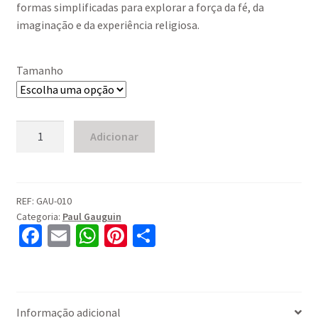
formas simplificadas para explorar a força da fé, da
imaginação e da experiência religiosa.
Tamanho
Quantidade
Adicionar
de
The
Vision
After
REF:
GAU-010
Categoria:
Paul Gauguin
the
Fa
E
W
Pi
S
Sermon
ce
m
h
nt
h
(1888)
b
ai
at
er
ar
o
l
sA
es
e
Informação adicional