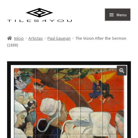
Ir
Saltar
Menu
para
para
a
o
Artistas
navegação
conteúdo
Início
Artistas
Paul Gauguin
The Vision After the Sermon
(1888)
Coleção
Sobre
Contacto