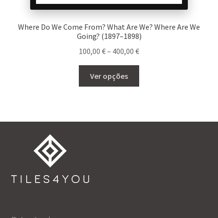
Where Do We Come From? What Are We? Where Are We
Going? (1897–1898)
Price
100,00
€
–
400,00
€
range:
This
100,00 €
Ver opções
product
through
has
400,00 €
multiple
variants.
The
options
may
be
chosen
on
the
product