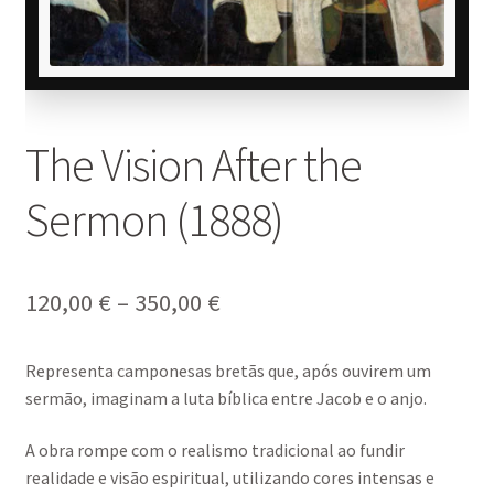
The Vision After the
Sermon (1888)
Price
120,00
€
–
350,00
€
range:
Representa camponesas bretãs que, após ouvirem um
120,00 €
sermão, imaginam a luta bíblica entre
Jacob
e o anjo.
through
A obra rompe com o realismo tradicional ao fundir
350,00 €
realidade e visão espiritual, utilizando cores intensas e