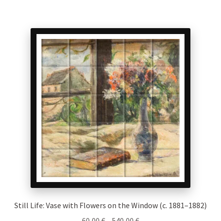
has
multiple
variants.
The
options
may
be
chosen
on
the
product
page
Still Life: Vase with Flowers on the Window (c. 1881–1882)
Price
60,00
€
–
540,00
€