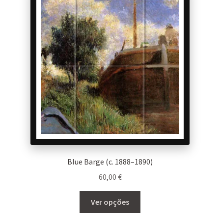
Blue Barge (c. 1888–1890)
60,00
€
This
Ver opções
product