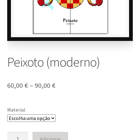
Peixoto (moderno)
Price
60,00
€
–
90,00
€
range:
60,00 €
Material
through
90,00 €
Quantidade
Adicionar