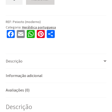
de
Peixoto
(moderno)
REF:
Peixoto (moderno)
Categoria:
Heráldica portuguesa
Fa
E
W
Pi
S
ce
m
h
nt
h
b
ai
at
er
ar
o
l
sA
es
e
Descrição
o
p
t
k
p
Informação adicional
Avaliações (0)
Descrição