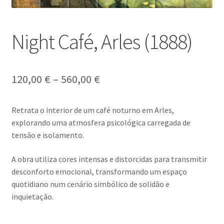
Night Café, Arles (1888)
Price
120,00
€
–
560,00
€
range:
Retrata o interior de um café noturno em
Arles
,
120,00 €
explorando uma atmosfera psicológica carregada de
through
tensão e isolamento.
560,00 €
A obra utiliza cores intensas e distorcidas para transmitir
desconforto emocional, transformando um espaço
quotidiano num cenário simbólico de solidão e
inquietação.