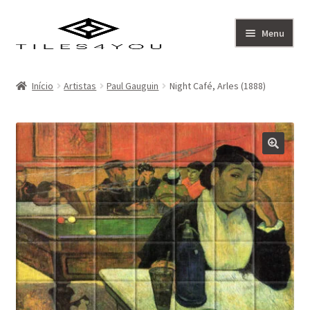
Ir
Saltar
Menu
para
para
a
o
Artistas
navegação
conteúdo
Início
Artistas
Paul Gauguin
Night Café, Arles (1888)
Coleção
Sobre
Contacto