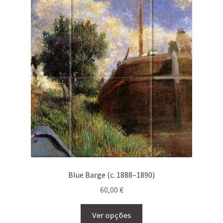
The
options
may
be
chosen
on
the
product
page
Blue Barge (c. 1888–1890)
60,00
€
This
Ver opções
product