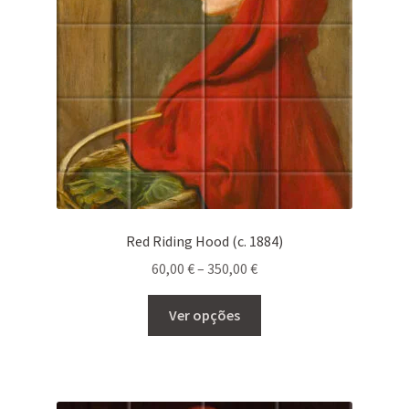
Red Riding Hood (c. 1884)
Price
60,00
€
–
350,00
€
range:
This
60,00 €
Ver opções
product
through
has
350,00 €
multiple
variants.