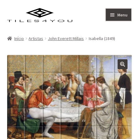
Ir
Saltar
Menu
para
para
a
o
Artistas
navegação
conteúdo
Início
Artistas
John Everett Millais
Isabella (1849)
Coleção
Sobre
Contacto