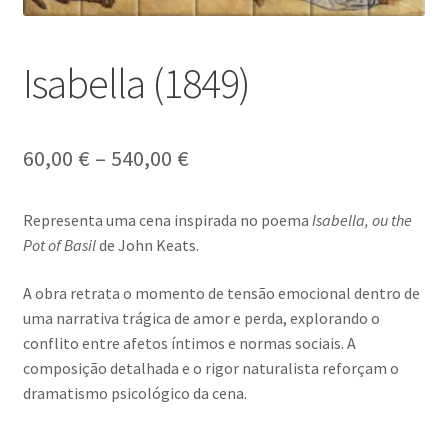
Isabella (1849)
Price
60,00
€
–
540,00
€
range:
Representa uma cena inspirada no poema
Isabella, ou the
60,00 €
Pot of Basil
de
John Keats
.
through
A obra retrata o momento de tensão emocional dentro de
540,00 €
uma narrativa trágica de amor e perda, explorando o
conflito entre afetos íntimos e normas sociais. A
composição detalhada e o rigor naturalista reforçam o
dramatismo psicológico da cena.