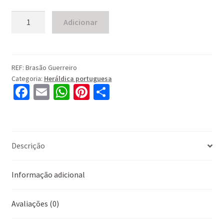
Quantidade
Adicionar
de
Guerreiro
REF:
Brasão Guerreiro
Categoria:
Heráldica portuguesa
Fa
E
W
Pi
S
ce
m
h
nt
h
b
ai
at
er
ar
o
l
sA
es
e
Descrição
o
p
t
k
p
Informação adicional
Avaliações (0)