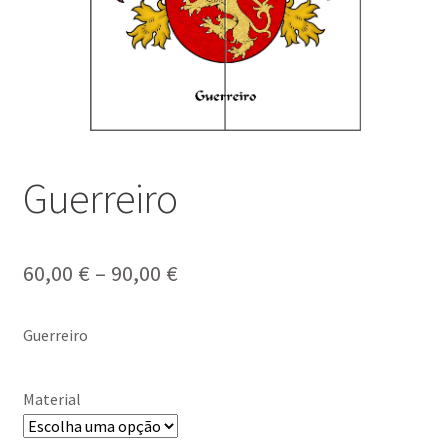
Guerreiro
Price
60,00
€
–
90,00
€
range:
Guerreiro
60,00 €
through
Material
90,00 €