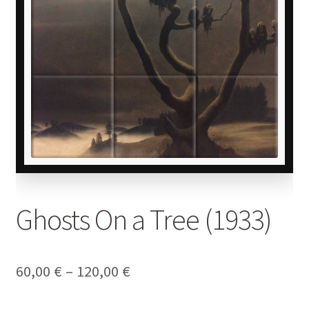
Ghosts On a Tree (1933)
Price
60,00
€
–
120,00
€
range: