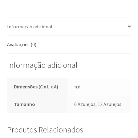
ce
m
h
nt
h
b
ai
at
er
ar
o
l
sA
es
e
Informação adicional
o
p
t
k
p
Avaliações (0)
Informação adicional
Dimensões (C x L x A)
n.d.
Tamanho
6 Azulejos, 12 Azulejos
Produtos Relacionados