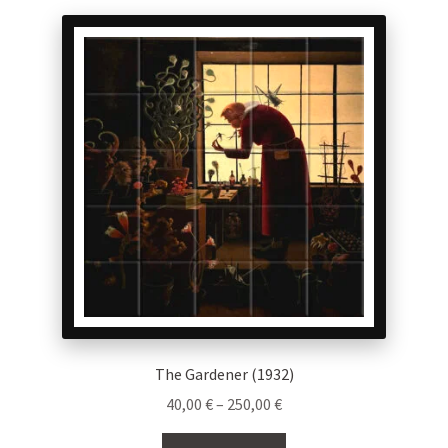
The Gardener (1932)
Price
40,00
€
–
250,00
€
range:
This