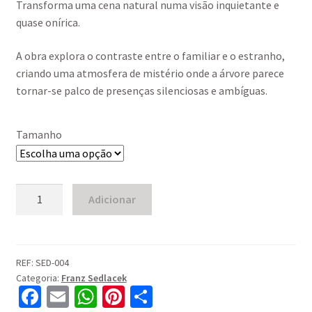
Transforma uma cena natural numa visão inquietante e
60,00 €
quase onírica.
through
A obra explora o contraste entre o familiar e o estranho,
120,00 €
criando uma atmosfera de mistério onde a árvore parece
tornar-se palco de presenças silenciosas e ambíguas.
Tamanho
Quantidade
Adicionar
de
Ghosts
On
a
REF:
SED-004
Categoria:
Franz Sedlacek
Tree
Fa
E
W
Pi
S
(1933)