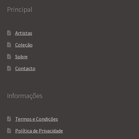
product
Principal
page
Artistas
Coleção
Sobre
Contacto
Informações
Termos e Condições
Política de Privacidade