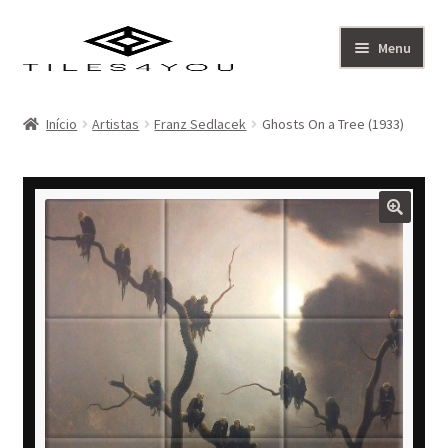
Ir
Saltar
Menu
para
para
a
o
Artistas
navegação
conteúdo
Início
Artistas
Franz Sedlacek
Ghosts On a Tree (1933)
Coleção
Sobre
Contacto