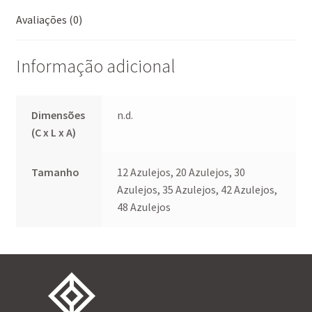
k
p
Avaliações (0)
Informação adicional
Dimensões
n.d.
(C x L x A)
Tamanho
12 Azulejos, 20 Azulejos, 30
Azulejos, 35 Azulejos, 42 Azulejos,
48 Azulejos