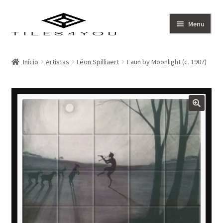
Ir
Saltar
Menu
para
para
a
o
Artistas
navegação
conteúdo
Início
Artistas
Léon Spilliaert
Faun by Moonlight (c. 1907)
Coleção
Sobre
Contacto