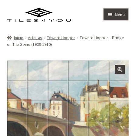
Ir
Saltar
Menu
para
para
a
o
Artistas
navegação
conteúdo
Início
Artistas
Edward Hopper
Edward Hopper – Bridge
on The Seine (1909-1910)
Coleção
Sobre
Contacto