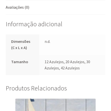
k
p
Avaliações (0)
Informação adicional
Dimensões
n.d.
(C x L x A)
Tamanho
12 Azulejos, 20 Azulejos, 30
Azulejos, 42 Azulejos
Produtos Relacionados