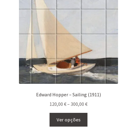
Edward Hopper – Sailing (1911)
Price
120,00
€
–
300,00
€
range:
This
120,00 €
Ver opções
product
through
has
300,00 €