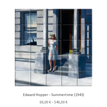
multiple
variants.
The
options
may
be
chosen
on
the
product
page
Edward Hopper – Summertime (1943)
Price
60,00
€
–
540,00
€