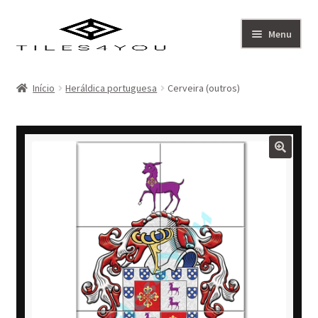
Ir
Saltar
Menu
para
para
a
o
Artistas
navegação
conteúdo
Início
Heráldica portuguesa
Cerveira (outros)
Coleção
Sobre
Contacto