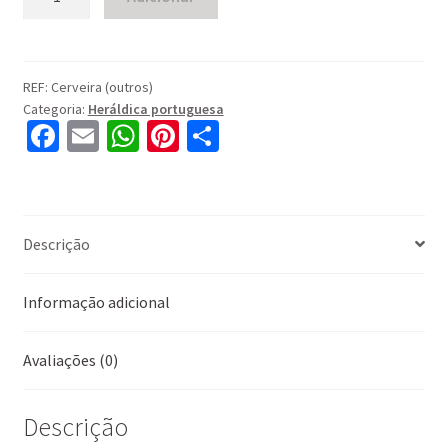
de
Cerveira
(outros)
REF:
Cerveira (outros)
Categoria:
Heráldica portuguesa
Fa
E
W
Pi
S
ce
m
h
nt
h
b
ai
at
er
ar
o
l
sA
es
e
Descrição
o
p
t
k
p
Informação adicional
Avaliações (0)
Descrição