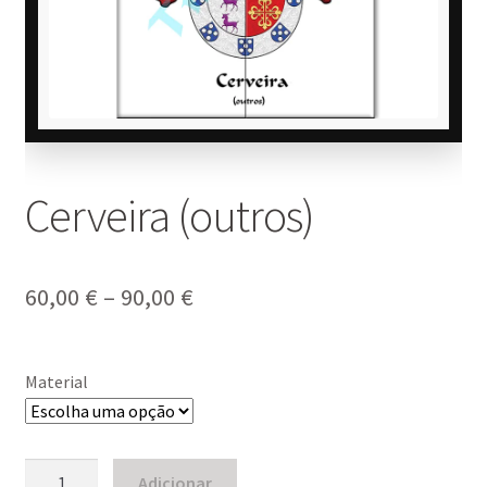
Cerveira (outros)
Price
60,00
€
–
90,00
€
range:
60,00 €
Material
through
90,00 €
Quantidade
Adicionar