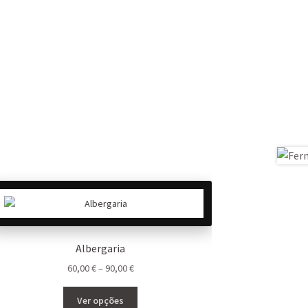
Albergaria
Price
60,00
€
–
90,00
€
range:
This
60,00 €
Ver opções