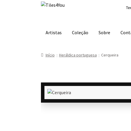
Ir
Saltar
Te
para
para
a
o
navegação
conteúdo
Artistas
Coleção
Sobre
Cont
Início
Heráldica portuguesa
Cerqueira