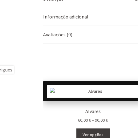
Informação adicional
Avaliações (0)
Alvares
Price
60,00
€
–
90,00
€
range:
This
60,00 €
Ver opções