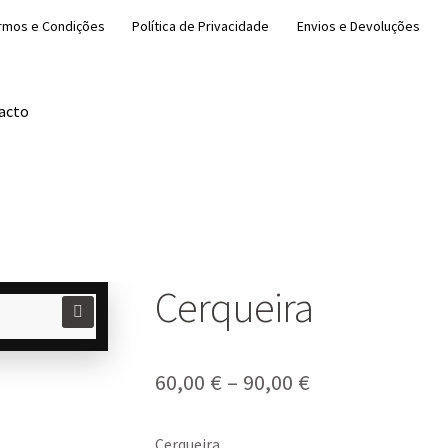
rmos e Condições
Política de Privacidade
Envios e Devoluções
acto
Cerqueira
🔍
Price
60,00
€
–
90,00
€
range:
Cerqueira