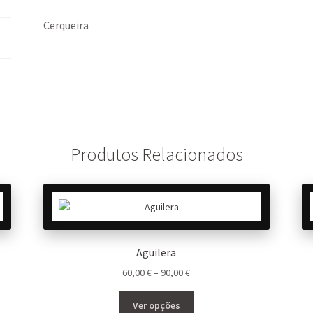
k
p
Cerqueira
Produtos Relacionados
Aguilera
Price
60,00
€
–
90,00
€
range:
This
60,00 €
Ver opções