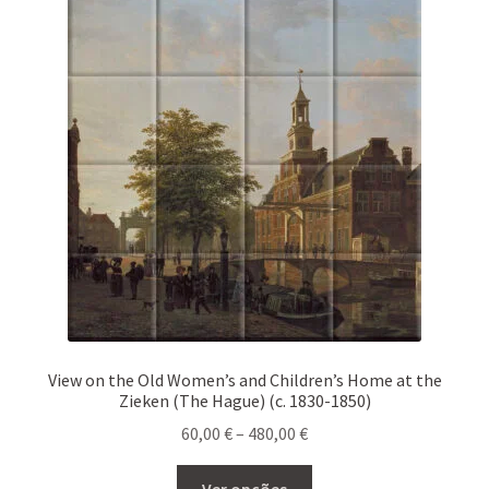
The
options
may
be
chosen
on
the
product
page
View on the Old Women’s and Children’s Home at the
Zieken (The Hague) (c. 1830-1850)
Price
60,00
€
–
480,00
€
range:
This
60,00 €