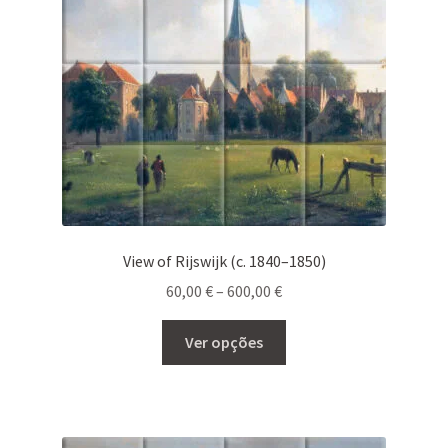
View of Rijswijk (c. 1840–1850)
Price
60,00
€
–
600,00
€
range:
This
60,00 €
Ver opções
product
through
has
600,00 €
multiple
variants.