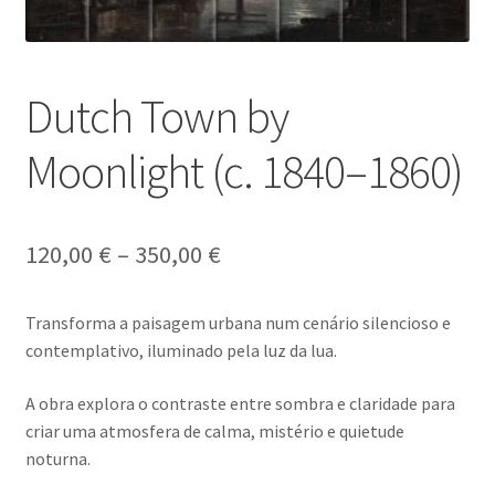
Dutch Town by
Moonlight (c. 1840–1860)
Price
120,00
€
–
350,00
€
range:
Transforma a paisagem urbana num cenário silencioso e
120,00 €
contemplativo, iluminado pela luz da lua.
through
A obra explora o contraste entre sombra e claridade para
350,00 €
criar uma atmosfera de calma, mistério e quietude
noturna.