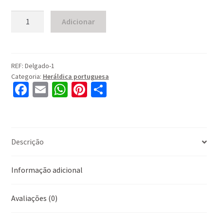
Quantidade
Adicionar
de
Agueda
REF:
Delgado-1
Categoria:
Heráldica portuguesa
Fa
E
W
Pi
S
ce
m
h
nt
h
b
ai
at
er
ar
o
l
sA
es
e
Descrição
o
p
t
k
p
Informação adicional
Avaliações (0)