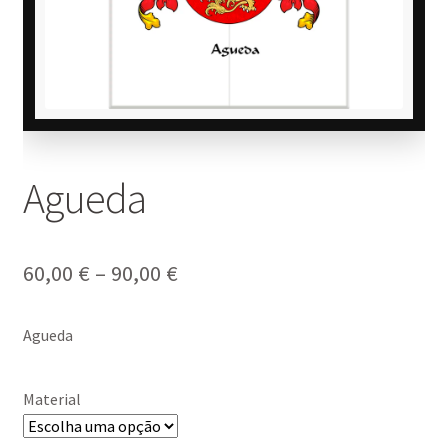
Agueda
Price
60,00
€
–
90,00
€
range:
Agueda
60,00 €
through
Material
90,00 €