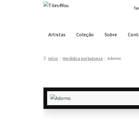
Ir
Saltar
Te
para
para
a
o
navegação
conteúdo
Artistas
Coleção
Sobre
Cont
Início
Heráldica portuguesa
Adorno