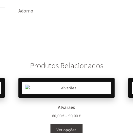
k
p
Adorno
Produtos Relacionados
Alvarães
Price
60,00
€
–
90,00
€
range:
This
60,00 €
Ver opções