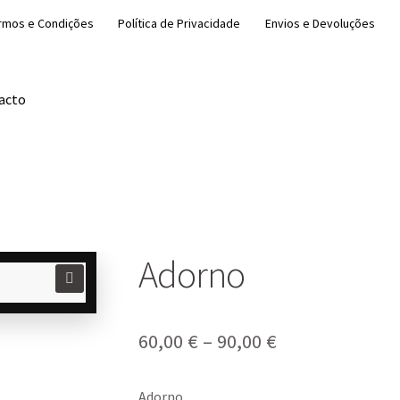
rmos e Condições
Política de Privacidade
Envios e Devoluções
acto
Adorno
🔍
Price
60,00
€
–
90,00
€
range:
Adorno