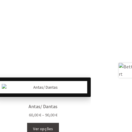
Antas/ Dantas
Price
60,00
€
–
90,00
€
range:
This
60,00 €
Ver opções