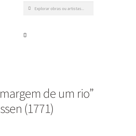
Pesquisar
Pesquisa
por:
 margem de um rio”
ssen (1771)