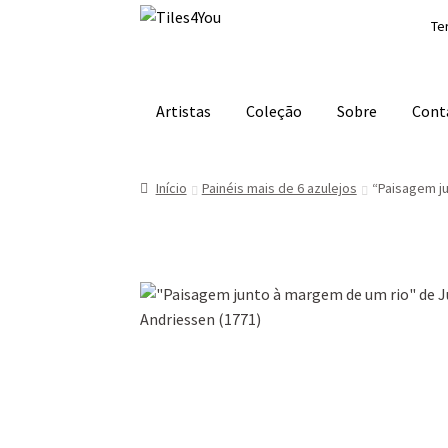
Ir
Saltar
Te
para
para
a
o
navegação
conteúdo
Artistas
Coleção
Sobre
Cont
Início
Painéis mais de 6 azulejos
“Paisagem ju