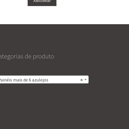
Adicionar
ategorias de produto
ainéis mais de 6 azulejos
×