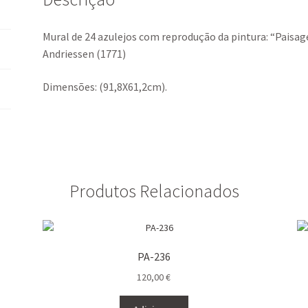
Andriessen
k
p
(1771)
Mural de 24 azulejos com reprodução da pintura: “Paisa
Andriessen (1771)
Dimensões: (91,8X61,2cm).
Produtos Relacionados
PA-236
120,00
€