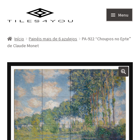
Ir
Saltar
Menu
para
para
a
o
Artistas
navegação
conteúdo
Início
Painéis mais de 6 azulejos
PA-922 “Choupos no Epte”
de Claude Monet
Coleção
Sobre
Contacto