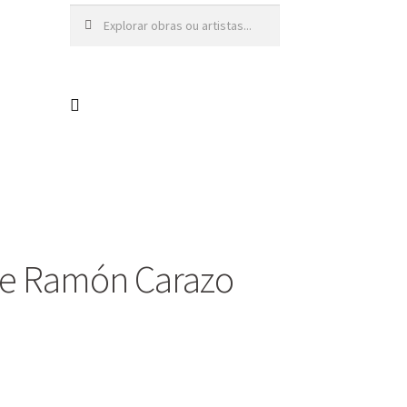
Pesquisar
Pesquisa
por:
de Ramón Carazo