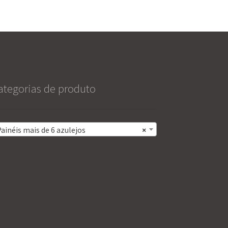
ategorias de produto
ainéis mais de 6 azulejos
×