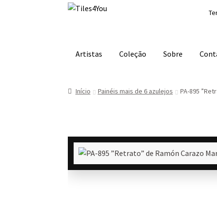
Ir
Saltar
Te
para
para
a
o
navegação
conteúdo
Artistas
Coleção
Sobre
Cont
Início
Painéis mais de 6 azulejos
PA-895 ”Ret