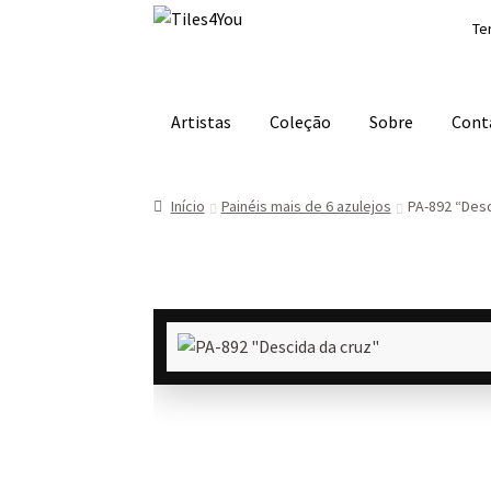
Ir
Saltar
Te
para
para
a
o
navegação
conteúdo
Artistas
Coleção
Sobre
Cont
Início
Painéis mais de 6 azulejos
PA-892 “Desc