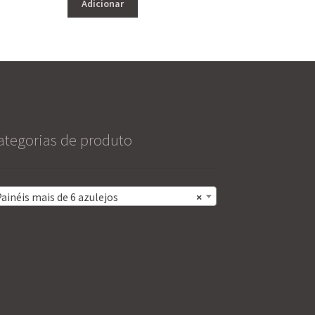
Adicionar
ategorias de produto
ainéis mais de 6 azulejos
×