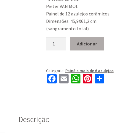
Pieter VAN MOL
Painel de 12 azulejos cerâmicos
Dimensões: 45,9X61,2 cm
(sangramento total)
Quantidade
Adicionar
de
PA-
892
"Descida
Categoria:
Painéis mais de 6 azulejos
Fa
E
W
Pi
S
da
cruz"
ce
m
h
nt
h
b
ai
at
er
ar
o
l
sA
es
e
o
p
t
Descrição
k
p