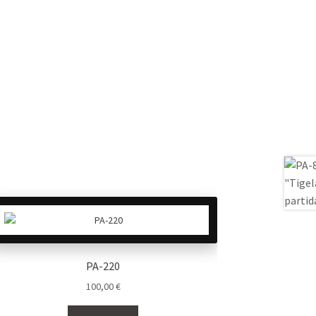
PA-220
100,00
€