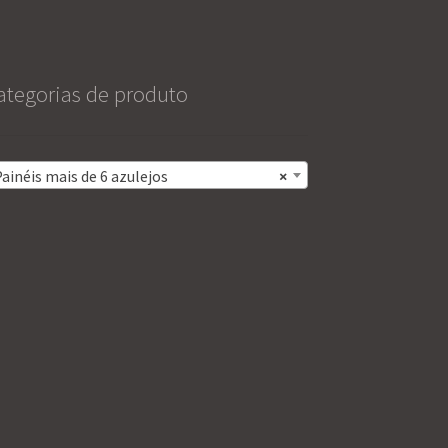
ategorias de produto
ainéis mais de 6 azulejos
×