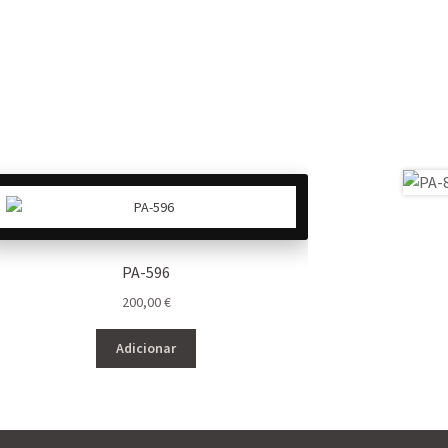
PA-596
200,00
€
Adicionar