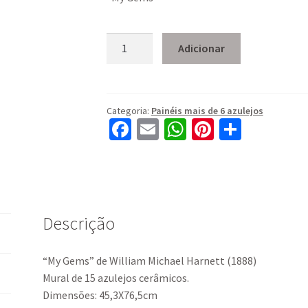
Quantidade
Adicionar
de
PA-
821
Categoria:
Painéis mais de 6 azulejos
Fa
E
W
Pi
S
ce
m
h
nt
h
b
ai
at
er
ar
o
l
sA
es
e
o
p
t
Descrição
k
p
“My Gems” de William Michael Harnett (1888)
Mural de 15 azulejos cerâmicos.
Dimensões: 45,3X76,5cm