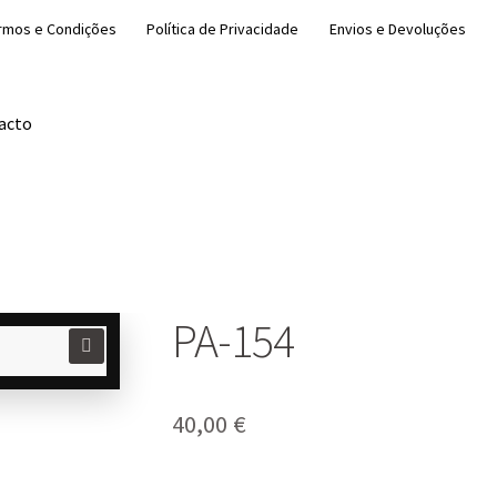
rmos e Condições
Política de Privacidade
Envios e Devoluções
acto
PA-154
🔍
40,00
€