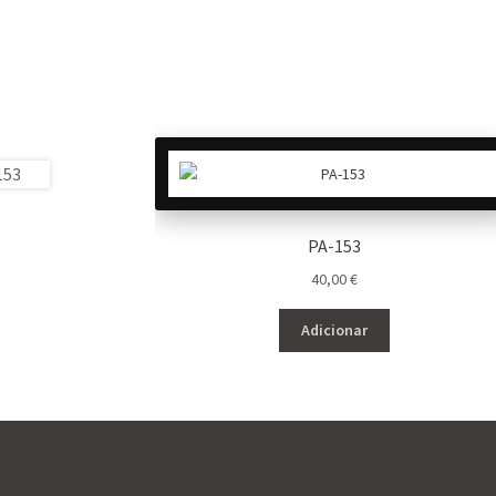
PA-153
40,00
€
Adicionar