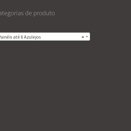
ategorias de produto
ainéis até 6 Azulejos
×