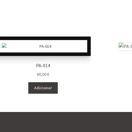
PA-014
60,00
€
Adicionar