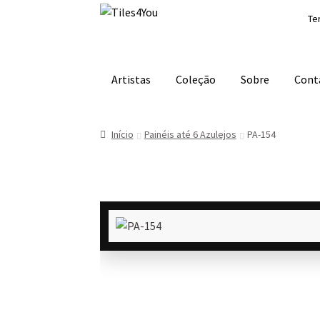
Ir
Saltar
Te
para
para
a
o
navegação
conteúdo
Artistas
Coleção
Sobre
Cont
Início
Painéis até 6 Azulejos
PA-154