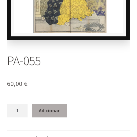
PA-055
60,00
€
Quantidade
Adicionar
de
PA-
055