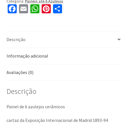
Categoria:
Painéis até 6 Azulejos
Fa
E
W
Pi
S
ce
m
h
nt
h
b
ai
at
er
ar
o
l
sA
es
e
Descrição
o
p
t
k
p
Informação adicional
Avaliações (0)
Descrição
Painel de 6 azulejos cerâmicos
cartaz da Exposição Internacional de Madrid 1893-94