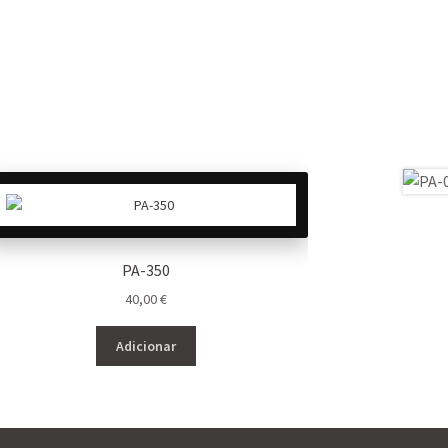
PA-350
40,00
€
Adicionar