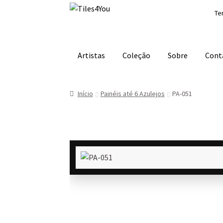
Ir
Saltar
Te
para
para
a
o
navegação
conteúdo
Artistas
Coleção
Sobre
Cont
Início
Painéis até 6 Azulejos
PA-051