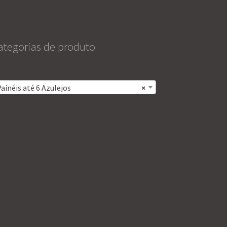
ategorias de produto
ainéis até 6 Azulejos
×