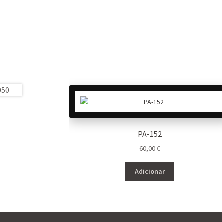
PA-152
60,00
€
Adicionar