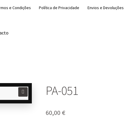
rmos e Condições
Política de Privacidade
Envios e Devoluções
acto
PA-051
🔍
60,00
€