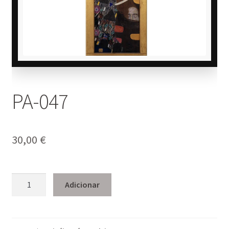
PA-047
30,00
€
Quantidade
Adicionar
de
PA-
047