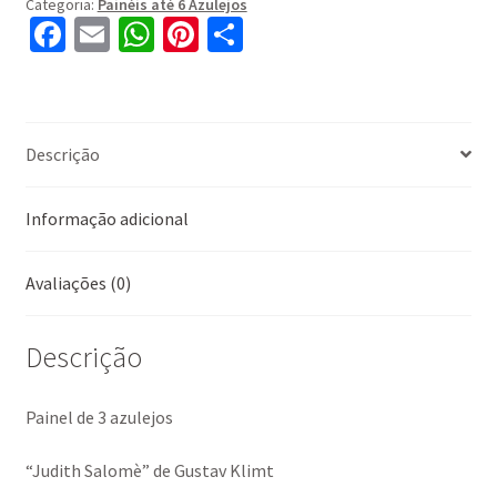
Categoria:
Painéis até 6 Azulejos
Fa
E
W
Pi
S
ce
m
h
nt
h
b
ai
at
er
ar
o
l
sA
es
e
Descrição
o
p
t
k
p
Informação adicional
Avaliações (0)
Descrição
Painel de 3 azulejos
“Judith Salomè” de Gustav Klimt