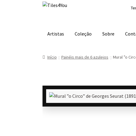
Ir
Saltar
Te
para
para
a
o
navegação
conteúdo
Artistas
Coleção
Sobre
Cont
Início
Painéis mais de 6 azulejos
Mural ”o Cir