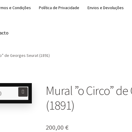
rmos e Condições
Política de Privacidade
Envios e Devoluções
acto
co” de Georges Seurat (1891)
Mural ”o Circo” de
🔍
(1891)
200,00
€