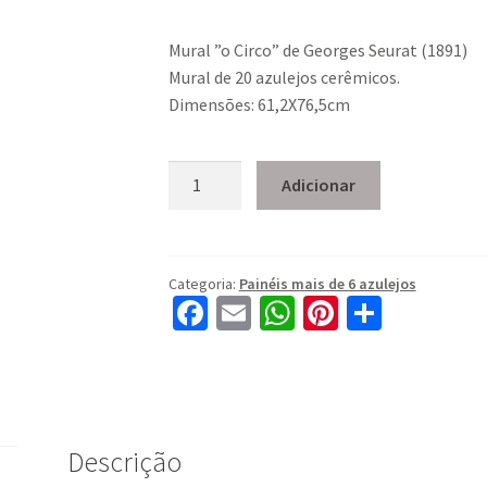
Mural ”o Circo” de Georges Seurat (1891)
Mural de 20 azulejos cerêmicos.
Dimensões: 61,2X76,5cm
Quantidade
Adicionar
de
Mural
”o
Circo”
Categoria:
Painéis mais de 6 azulejos
Fa
E
W
Pi
S
de
Georges
ce
m
h
nt
h
Seurat
b
ai
at
er
ar
(1891)
o
l
sA
es
e
o
p
t
Descrição
k
p