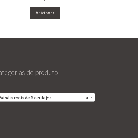
Adicionar
ategorias de produto
ainéis mais de 6 azulejos
×