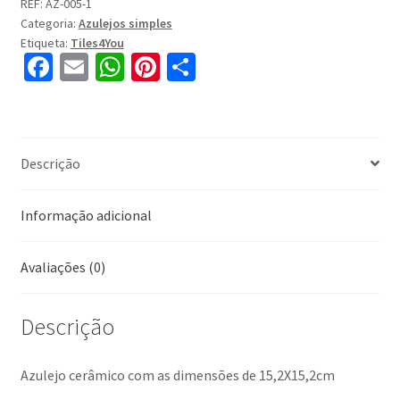
AZ-
REF:
AZ-005-1
Categoria:
Azulejos simples
083
Etiqueta:
Tiles4You
Fa
E
W
Pi
S
ce
m
h
nt
h
b
ai
at
er
ar
o
l
sA
es
e
Descrição
o
p
t
k
p
Informação adicional
Avaliações (0)
Descrição
Azulejo cerâmico com as dimensões de 15,2X15,2cm