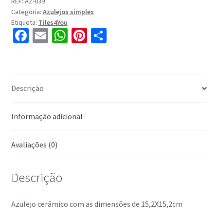
AZ-
REF:
AZ-039
Categoria:
Azulejos simples
039
Etiqueta:
Tiles4You
Fa
E
W
Pi
S
ce
m
h
nt
h
b
ai
at
er
ar
o
l
sA
es
e
Descrição
o
p
t
k
p
Informação adicional
Avaliações (0)
Descrição
Azulejo cerâmico com as dimensões de 15,2X15,2cm