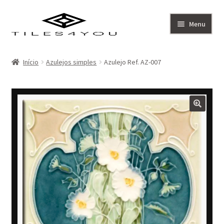
Ir
Saltar
Menu
para
para
a
o
Artistas
navegação
conteúdo
Início
Azulejos simples
Azulejo Ref. AZ-007
Coleção
Sobre
Contacto