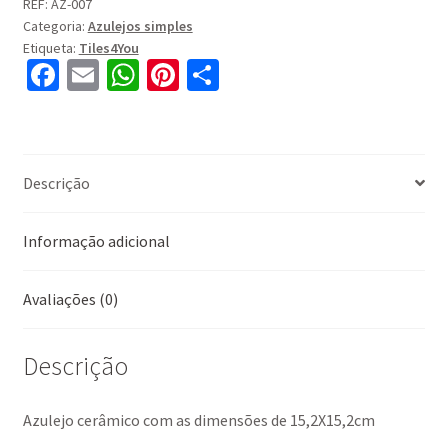
AZ-
REF:
AZ-007
Categoria:
Azulejos simples
007
Etiqueta:
Tiles4You
Fa
E
W
Pi
S
ce
m
h
nt
h
b
ai
at
er
ar
o
l
sA
es
e
Descrição
o
p
t
k
p
Informação adicional
Avaliações (0)
Descrição
Azulejo cerâmico com as dimensões de 15,2X15,2cm