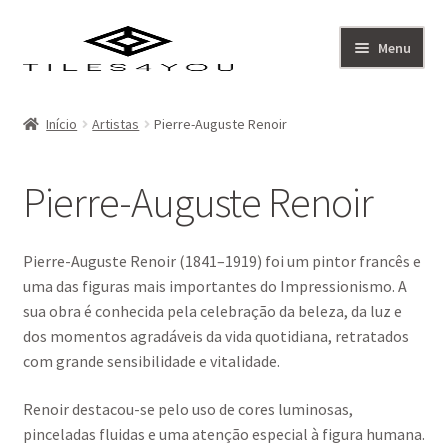
Ir
Saltar
Menu
para
para
a
o
Artistas
navegação
conteúdo
Início
Artistas
Pierre-Auguste Renoir
Coleção
Pierre-Auguste Renoir
Sobre
Contacto
Pierre-Auguste Renoir (1841–1919) foi um pintor francês e
uma das figuras mais importantes do Impressionismo. A
sua obra é conhecida pela celebração da beleza, da luz e
dos momentos agradáveis da vida quotidiana, retratados
com grande sensibilidade e vitalidade.
Renoir destacou-se pelo uso de cores luminosas,
pinceladas fluidas e uma atenção especial à figura humana.