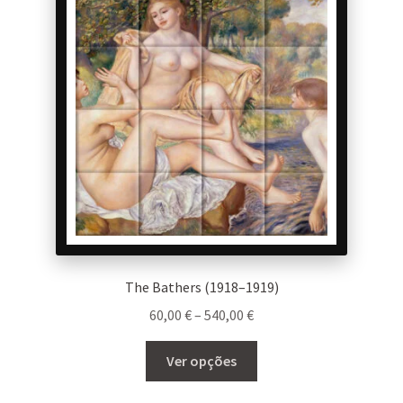
options
may
be
chosen
on
the
product
page
The Bathers (1918–1919)
Price
60,00
€
–
540,00
€
range:
This
60,00 €
Ver opções
product
through
has