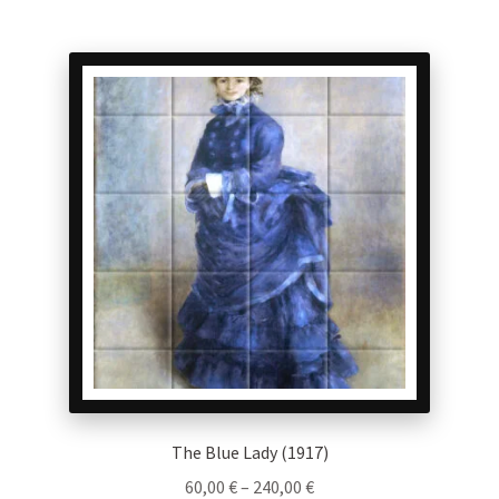
540,00 €
multiple
variants.
The
options
may
be
chosen
on
the
product
page
The Blue Lady (1917)
Price
60,00
€
–
240,00
€