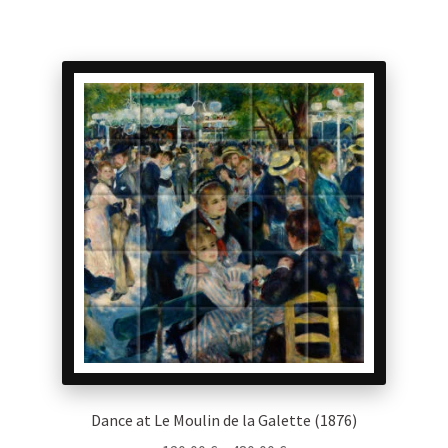
has
560,00 €
multiple
variants.
The
options
may
be
chosen
on
the
product
page
Dance at Le Moulin de la Galette (1876)