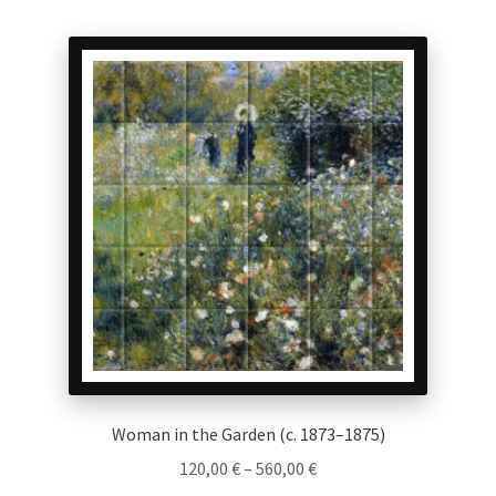
multiple
variants.
The
options
may
be
chosen
on
the
product
page
Woman in the Garden (c. 1873–1875)
Price
120,00
€
–
560,00
€
range: