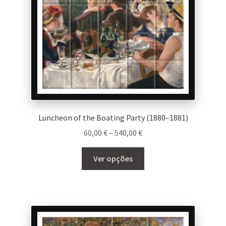
on
the
product
page
Luncheon of the Boating Party (1880–1881)
Price
60,00
€
–
540,00
€
range:
This
60,00 €
Ver opções
product
through
has
540,00 €
multiple
variants.
The