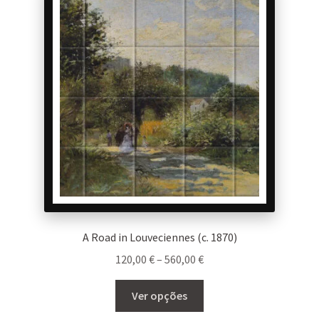
A Road in Louveciennes (c. 1870)
Price
120,00
€
–
560,00
€
range:
This
120,00 €
Ver opções
product
through