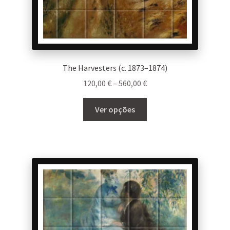
The Harvesters (c. 1873–1874)
Price
120,00
€
–
560,00
€
range:
This
120,00 €
Ver opções
product
through
has
560,00 €
multiple
variants.
The
options
may
be
chosen