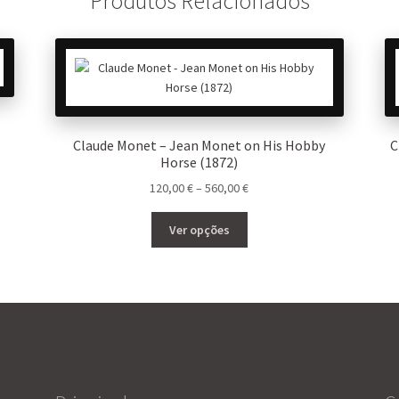
Produtos Relacionados
Claude Monet – Jean Monet on His Hobby
C
Horse (1872)
Price
120,00
€
–
560,00
€
range:
This
120,00 €
Ver opções
product
through
has
560,00 €
multiple
variants.
The
options
may
be
chosen