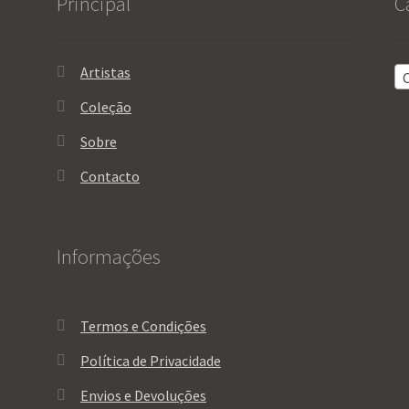
Principal
C
on
the
product
Artistas
page
Coleção
Sobre
Contacto
Informações
Termos e Condições
Política de Privacidade
Envios e Devoluções