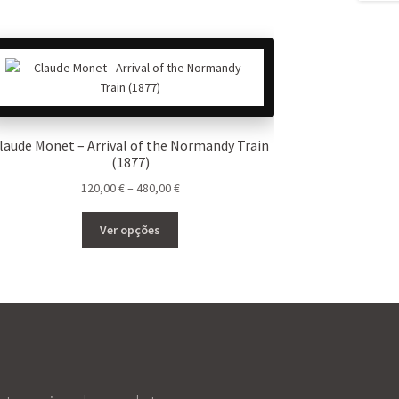
laude Monet – Arrival of the Normandy Train
(1877)
Price
120,00
€
–
480,00
€
range:
This
120,00 €
Ver opções
product
through
has
480,00 €
multiple
variants.
The
options
may
be
chosen