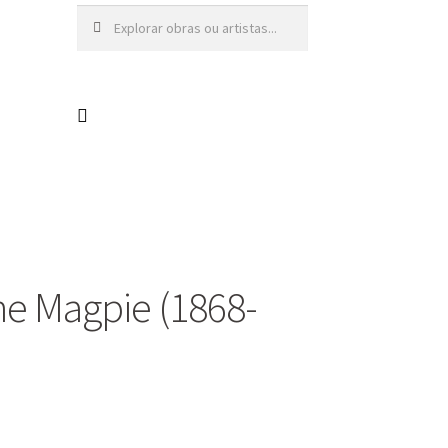
Pesquisar
Pesquisa
por:
e Magpie (1868-