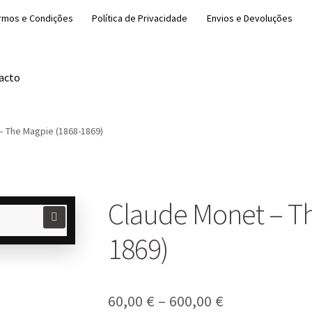
rmos e Condições
Política de Privacidade
Envios e Devoluções
acto
– The Magpie (1868-1869)
Claude Monet – Th
🔍
1869)
Price
60,00
€
–
600,00
€