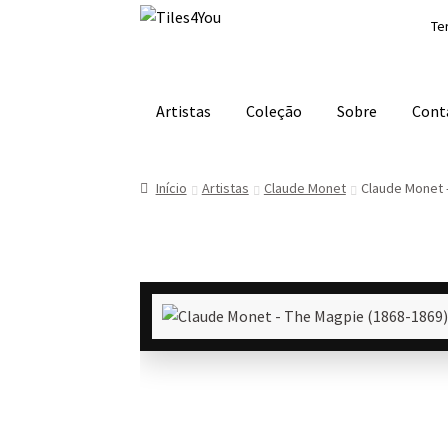
Ir
Saltar
Te
para
para
a
o
navegação
conteúdo
Artistas
Coleção
Sobre
Cont
Início
Artistas
Claude Monet
Claude Monet 