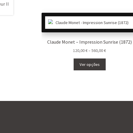
Claude Monet – Impression Sunrise (1872)
Price
120,00
€
–
560,00
€
range:
This
120,00 €
Ver opções
product
through
has
560,00 €
multiple
variants.
The
options
may
be
chosen
on