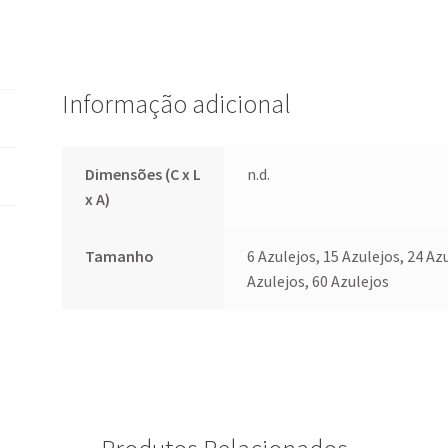
1869)
b
ai
at
er
ar
o
l
sA
es
e
o
p
t
Informação adicional
k
p
Dimensões (C x L
n.d.
x A)
Tamanho
6 Azulejos, 15 Azulejos, 24 Azu
Azulejos, 60 Azulejos