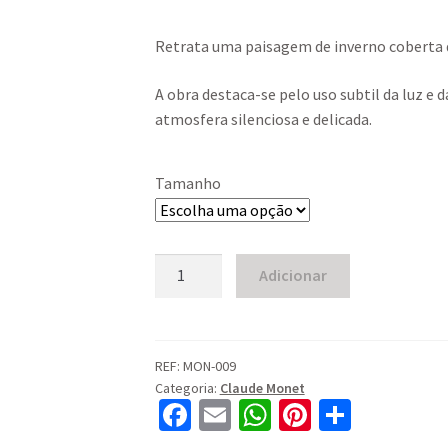
range:
Retrata uma paisagem de inverno coberta 
60,00 €
through
A obra destaca-se pelo uso subtil da luz e
atmosfera silenciosa e delicada.
600,00 €
Tamanho
Quantidade
Adicionar
de
Claude
Monet
-
REF:
MON-009
Categoria:
Claude Monet
The
Fa
E
W
Pi
S
Magpie
ce
m
h
nt
h
(1868-